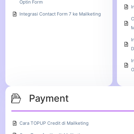
Optin Form
I
Integrasi Contact Form 7 ke Mailketing
C
M
I
D
I
O
Payment
Cara TOPUP Credit di Mailketing