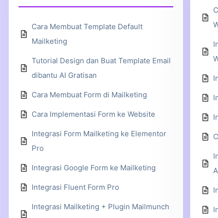
C
W
Cara Membuat Template Default
Mailketing
I
W
Tutorial Design dan Buat Template Email
dibantu AI Gratisan
I
Cara Membuat Form di Mailketing
I
Cara Implementasi Form ke Website
I
Integrasi Form Mailketing ke Elementor
C
Pro
I
Integrasi Google Form ke Mailketing
A
Integrasi Fluent Form Pro
I
Integrasi Mailketing + Plugin Mailmunch
I