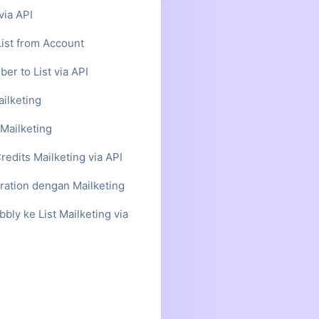
via API
List from Account
er to List via API
ilketing
Mailketing
redits Mailketing via API
gration dengan Mailketing
bbly ke List Mailketing via