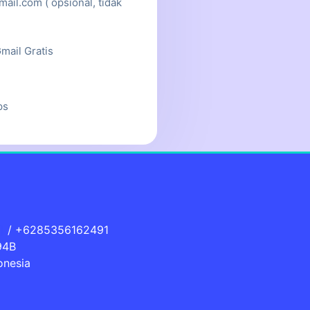
ail.com ( opsional, tidak
mail Gratis
ps
]
/ +6285356162491
94B
onesia