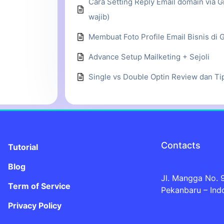
Cara Setting Reply Email domain via Gm
wajib)
Membuat Foto Profile Email Bisnis di G
Advance Setup Mailketing + Sejoli
Single vs Double Optin Review dan Ti
Contacts
Tutorial
[email protected
Blog
Jl. Mangga No. 
Term of Service
Pekanbaru – Ind
Privacy Policy