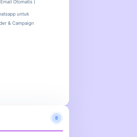
 Email Otomatis )
hatsapp untuk
der & Campaign
8