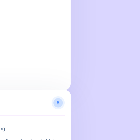
5
ing