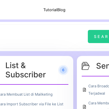
Tutorial
Blog
List &
Sen
6
Subscriber
Cara Broadc
Terjadwal
ara Membuat List di Mailketing
Cara Membu
ara Import Subscriber via File ke List