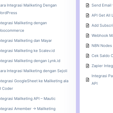
ara Integrasi Mailketing Dengan
Send Email 
ordPress
API Get All 
ntegrasi Mailketing dengan
Add Subscrib
oocommerce
Webhook Ma
ntegrasi Mailketing dan Mayar
N8N Nodes 
ntegrasi Mailketing ke Scalev.id
Cek Saldo C
ntegrasi Mailketing dengan Lynk.id
Zapier Inte
ara Integrasi Mailketing dengan Sejoli
Integrasi Pa
ntegrasi GoogleSheet ke Mailketing ala
API
I Coder
ntegrasi Mailketing API – Mautic
ntegrasi Amember -> Mailketing