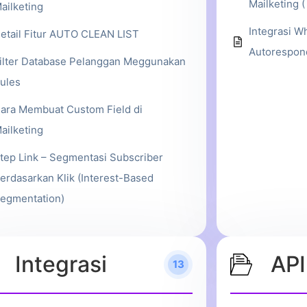
Mailketing (
ailketing
Integrasi W
etail Fitur AUTO CLEAN LIST
Autorespon
ilter Database Pelanggan Meggunakan
ules
ara Membuat Custom Field di
ailketing
tep Link – Segmentasi Subscriber
erdasarkan Klik (Interest-Based
egmentation)
Integrasi
API
13