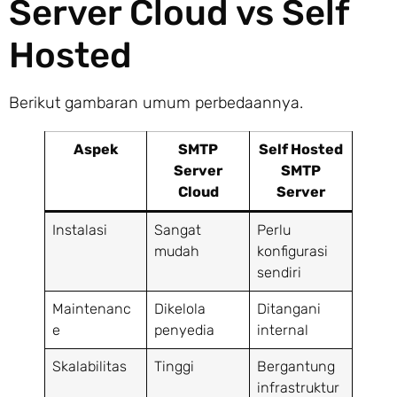
Server Cloud vs Self
Hosted
Berikut gambaran umum perbedaannya.
Aspek
SMTP
Self Hosted
Server
SMTP
Cloud
Server
Instalasi
Sangat
Perlu
mudah
konfigurasi
sendiri
Maintenanc
Dikelola
Ditangani
e
penyedia
internal
Skalabilitas
Tinggi
Bergantung
infrastruktur