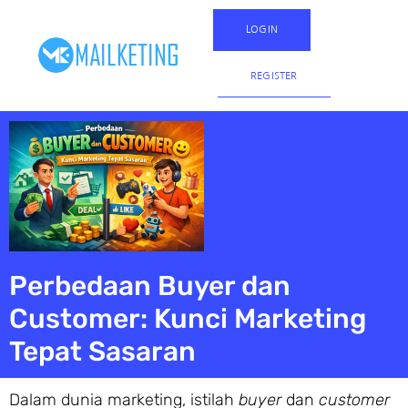
LOGIN
REGISTER
Perbedaan Buyer dan
Customer: Kunci Marketing
Tepat Sasaran
Dalam dunia marketing, istilah
buyer
dan
customer