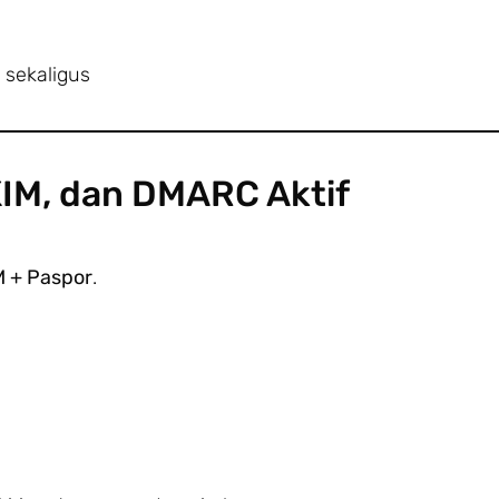
 sekaligus
DKIM, dan DMARC Aktif
M + Paspor
.