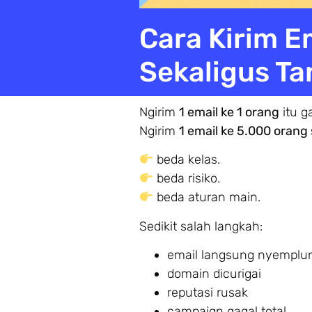
Cara Kirim E
Sekaligus T
Ngirim
1 email ke 1 orang
itu g
Ngirim
1 email ke 5.000 orang
beda kelas.
beda risiko.
beda aturan main.
Sedikit salah langkah:
email langsung nyemplu
domain dicurigai
reputasi rusak
campaign gagal total