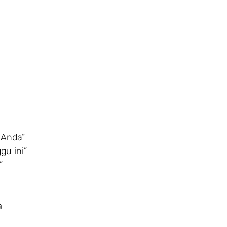
 Anda”
u ini”
”
a