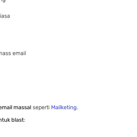
biasa
 mass email
email massal
seperti
Mailketing
.
ntuk blast
: