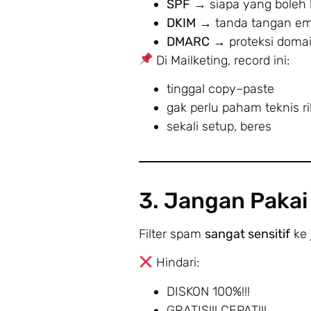
SPF
→ siapa yang boleh 
DKIM
→ tanda tangan em
DMARC
→ proteksi domai
Di Mailketing, record ini:
tinggal copy–paste
gak perlu paham teknis ri
sekali setup, beres
3. Jangan Pakai
Filter spam
sangat sensitif
ke 
Hindari:
DISKON 100%!!!
GRATIS!!! CEPAT!!!