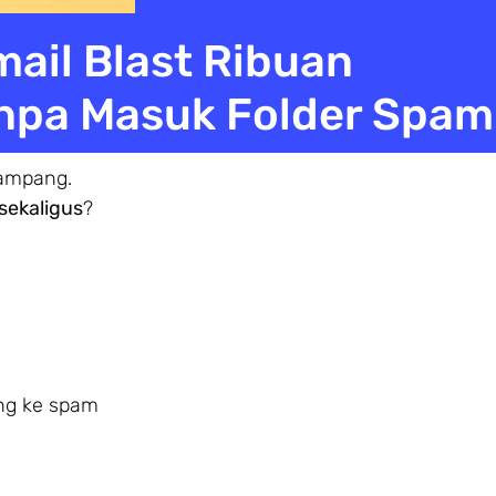
mail Blast Ribuan
anpa Masuk Folder Spam
ampang.
 sekaligus
?
ng ke spam