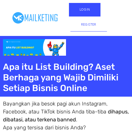
LOGIN
REGISTER
Apa itu List Building? Aset
Berhaga yang Wajib Dimiliki
Setiap Bisnis Online
Bayangkan jika besok pagi akun Instagram,
Facebook, atau TikTok bisnis Anda tiba-tiba
dihapus,
dibatasi, atau terkena banned
.
Apa yang tersisa dari bisnis Anda?