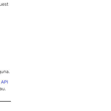
uest
guna.
 API
au.