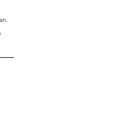
an.
n