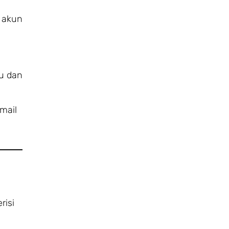
 akun
u dan
mail
risi