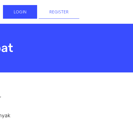
LOGIN
REGISTER
pat
,
nyak