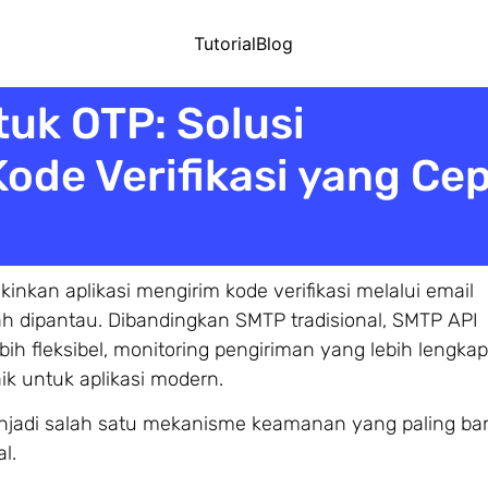
Tutorial
Blog
uk OTP: Solusi
ode Verifikasi yang Ce
kan aplikasi mengirim kode verifikasi melalui email
ah dipantau. Dibandingkan SMTP tradisional, SMTP API
ih fleksibel, monitoring pengiriman yang lebih lengkap
aik untuk aplikasi modern.
jadi salah satu mekanisme keamanan yang paling ba
l.