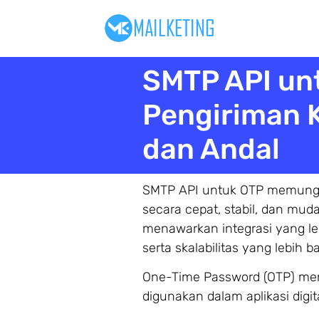
SMTP API unt
Pengiriman K
dan Andal
SMTP API untuk OTP memungkin
secara cepat, stabil, dan mud
menawarkan integrasi yang leb
serta skalabilitas yang lebih b
One-Time Password (OTP) men
digunakan dalam aplikasi digita