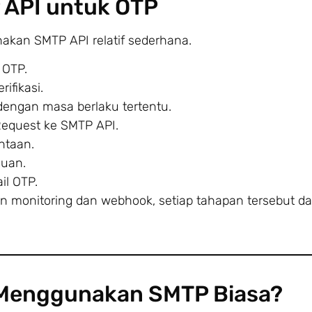
 API untuk OTP
akan SMTP API relatif sederhana.
 OTP.
ifikasi.
engan masa berlaku tertentu.
Request ke SMTP API.
ntaan.
juan.
l OTP.
n monitoring dan webhook, setiap tahapan tersebut da
Menggunakan SMTP Biasa?