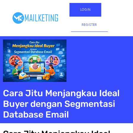
LOGIN
REGISTER
Cara Jitu Menjangkau Ideal
Buyer dengan Segmentasi
Database Email