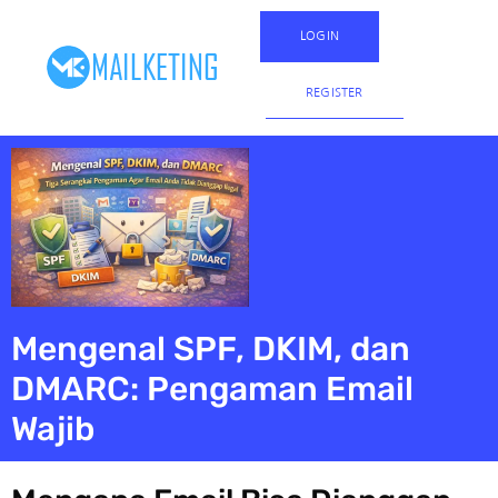
LOGIN
REGISTER
Mengenal SPF, DKIM, dan
DMARC: Pengaman Email
Wajib