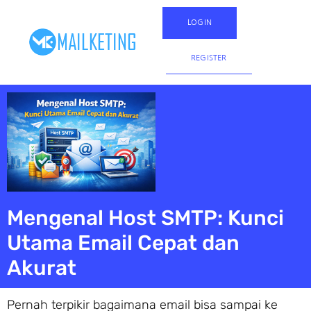
LOGIN
REGISTER
Mengenal Host SMTP: Kunci
Utama Email Cepat dan
Akurat
Pernah terpikir bagaimana email bisa sampai ke