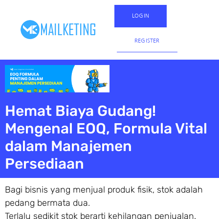
LOGIN
REGISTER
Hemat Biaya Gudang!
Mengenal EOQ, Formula Vital
dalam Manajemen
Persediaan
Bagi bisnis yang menjual produk fisik, stok adalah
pedang bermata dua.
Terlalu sedikit stok berarti kehilangan penjualan.