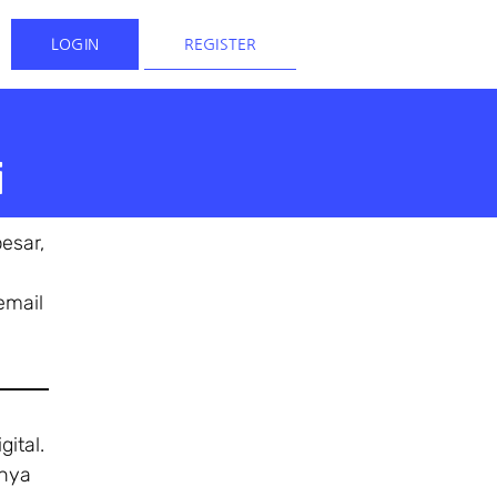
LOGIN
REGISTER
i
esar,
email
ital.
anya