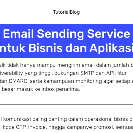
Tutorial
Blog
 Email Sending Service
ntuk Bisnis dan Aplikas
aik tidak hanya mampu mengirim email dalam jumlah b
liverability yang tinggi, dukungan SMTP dan API, fitur
dan DMARC, serta kemampuan monitoring agar setiap 
h besar masuk ke inbox penerima.
 komunikasi paling penting dalam operasional bisnis dig
kun, kode OTP, invoice, hingga kampanye promosi, semu