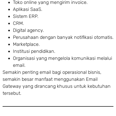
Toko online yang mengirim invoice.
Aplikasi SaaS.
Sistem ERP.
CRM.
Digital agency.
Perusahaan dengan banyak notifikasi otomatis.
Marketplace.
Institusi pendidikan.
Organisasi yang mengelola komunikasi melalui
email.
Semakin penting email bagi operasional bisnis,
semakin besar manfaat menggunakan Email
Gateway yang dirancang khusus untuk kebutuhan
tersebut.