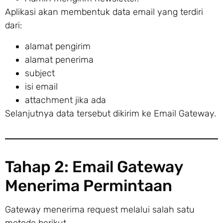
Aplikasi akan membentuk data email yang terdiri
dari:
alamat pengirim
alamat penerima
subject
isi email
attachment jika ada
Selanjutnya data tersebut dikirim ke Email Gateway.
Tahap 2: Email Gateway
Menerima Permintaan
Gateway menerima request melalui salah satu
metode berikut.