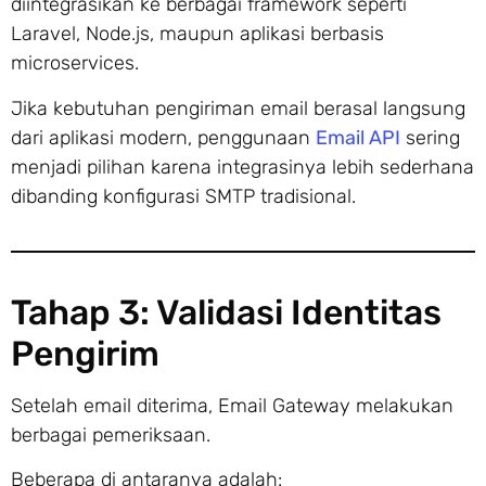
diintegrasikan ke berbagai framework seperti
Laravel, Node.js, maupun aplikasi berbasis
microservices.
Jika kebutuhan pengiriman email berasal langsung
dari aplikasi modern, penggunaan
Email API
sering
menjadi pilihan karena integrasinya lebih sederhana
dibanding konfigurasi SMTP tradisional.
Tahap 3: Validasi Identitas
Pengirim
Setelah email diterima, Email Gateway melakukan
berbagai pemeriksaan.
Beberapa di antaranya adalah: