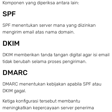
Komponen yang diperiksa antara lain:
SPF
SPF menentukan server mana yang diizinkan
mengirim email atas nama domain.
DKIM
DKIM memberikan tanda tangan digital agar isi email
tidak berubah selama proses pengiriman.
DMARC
DMARC menentukan kebijakan apabila SPF atau
DKIM gagal.
Ketiga konfigurasi tersebut membantu
meningkatkan kepercayaan server penerima