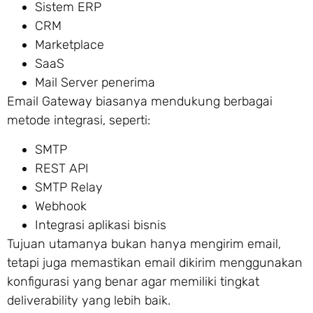
Sistem ERP
CRM
Marketplace
SaaS
Mail Server penerima
Email Gateway biasanya mendukung berbagai
metode integrasi, seperti:
SMTP
REST API
SMTP Relay
Webhook
Integrasi aplikasi bisnis
Tujuan utamanya bukan hanya mengirim email,
tetapi juga memastikan email dikirim menggunakan
konfigurasi yang benar agar memiliki tingkat
deliverability yang lebih baik.