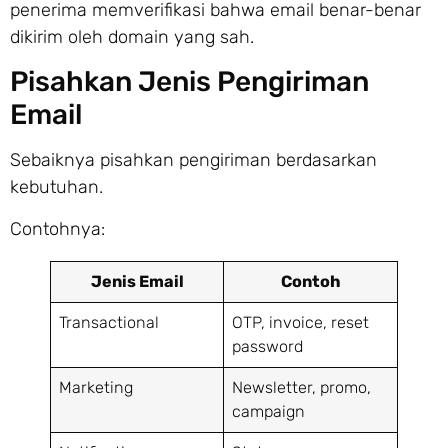
penerima memverifikasi bahwa email benar-benar
dikirim oleh domain yang sah.
Pisahkan Jenis Pengiriman
Email
Sebaiknya pisahkan pengiriman berdasarkan
kebutuhan.
Contohnya:
Jenis Email
Contoh
Transactional
OTP, invoice, reset
password
Marketing
Newsletter, promo,
campaign