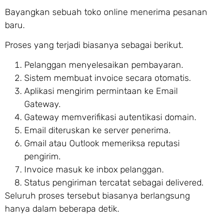
Bayangkan sebuah toko online menerima pesanan
baru.
Proses yang terjadi biasanya sebagai berikut.
Pelanggan menyelesaikan pembayaran.
Sistem membuat invoice secara otomatis.
Aplikasi mengirim permintaan ke Email
Gateway.
Gateway memverifikasi autentikasi domain.
Email diteruskan ke server penerima.
Gmail atau Outlook memeriksa reputasi
pengirim.
Invoice masuk ke inbox pelanggan.
Status pengiriman tercatat sebagai delivered.
Seluruh proses tersebut biasanya berlangsung
hanya dalam beberapa detik.