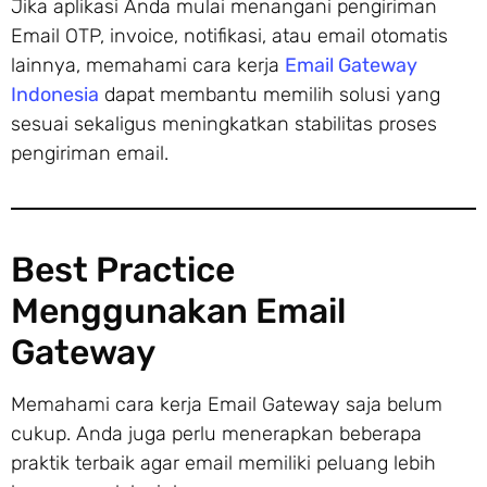
Jika aplikasi Anda mulai menangani pengiriman
Email OTP, invoice, notifikasi, atau email otomatis
lainnya, memahami cara kerja
Email Gateway
Indonesia
dapat membantu memilih solusi yang
sesuai sekaligus meningkatkan stabilitas proses
pengiriman email.
Best Practice
Menggunakan Email
Gateway
Memahami cara kerja Email Gateway saja belum
cukup. Anda juga perlu menerapkan beberapa
praktik terbaik agar email memiliki peluang lebih