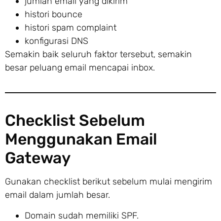
jumlah email yang dikirim
histori bounce
histori spam complaint
konfigurasi DNS
Semakin baik seluruh faktor tersebut, semakin
besar peluang email mencapai inbox.
Checklist Sebelum
Menggunakan Email
Gateway
Gunakan checklist berikut sebelum mulai mengirim
email dalam jumlah besar.
Domain sudah memiliki SPF.