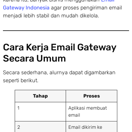
Gateway Indonesia
agar proses pengiriman email
menjadi lebih stabil dan mudah dikelola.
Cara Kerja Email Gateway
Secara Umum
Secara sederhana, alurnya dapat digambarkan
seperti berikut.
Tahap
Proses
1
Aplikasi membuat
email
2
Email dikirim ke