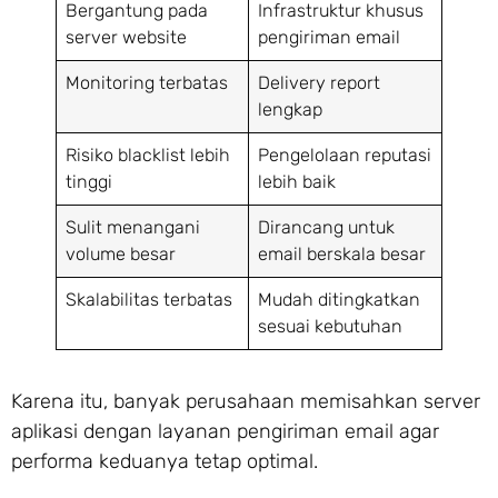
Bergantung pada
Infrastruktur khusus
server website
pengiriman email
Monitoring terbatas
Delivery report
lengkap
Risiko blacklist lebih
Pengelolaan reputasi
tinggi
lebih baik
Sulit menangani
Dirancang untuk
volume besar
email berskala besar
Skalabilitas terbatas
Mudah ditingkatkan
sesuai kebutuhan
Karena itu, banyak perusahaan memisahkan server
aplikasi dengan layanan pengiriman email agar
performa keduanya tetap optimal.