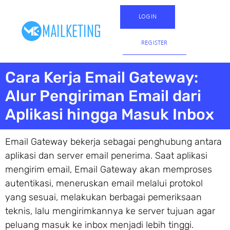
LOGIN
REGISTER
Cara Kerja Email Gateway:
Alur Pengiriman Email dari
Aplikasi hingga Masuk Inbox
Email Gateway bekerja sebagai penghubung antara
aplikasi dan server email penerima. Saat aplikasi
mengirim email, Email Gateway akan memproses
autentikasi, meneruskan email melalui protokol
yang sesuai, melakukan berbagai pemeriksaan
teknis, lalu mengirimkannya ke server tujuan agar
peluang masuk ke inbox menjadi lebih tinggi.