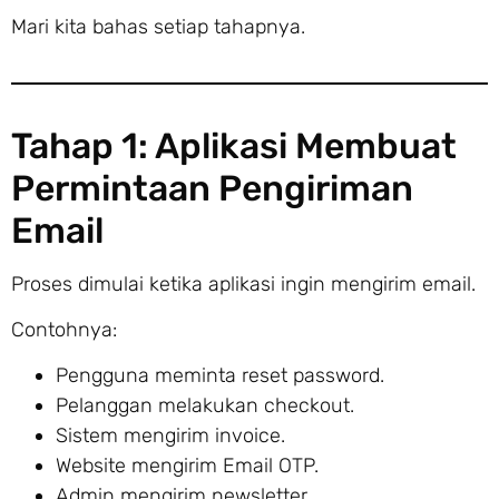
Mari kita bahas setiap tahapnya.
Tahap 1: Aplikasi Membuat
Permintaan Pengiriman
Email
Proses dimulai ketika aplikasi ingin mengirim email.
Contohnya:
Pengguna meminta reset password.
Pelanggan melakukan checkout.
Sistem mengirim invoice.
Website mengirim Email OTP.
Admin mengirim newsletter.