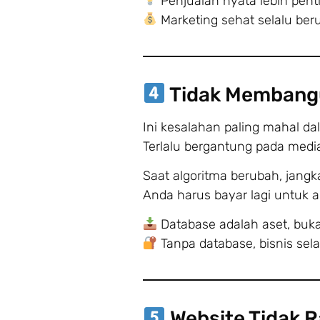
Penjualan nyata lebih pen
Marketing sehat selalu ber
Tidak Membangu
Ini kesalahan paling mahal da
Terlalu bergantung pada media
Saat algoritma berubah, jang
Anda harus bayar lagi untuk 
Database adalah aset, buk
Tanpa database, bisnis sela
Website Tidak 