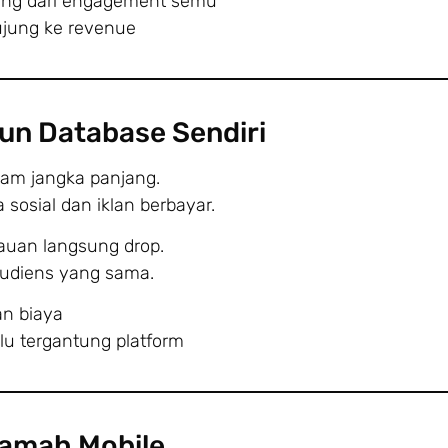
ting dari engagement semu
ujung ke revenue
n Database Sendiri
lam jangka panjang.
 sosial dan iklan berbayar.
kauan langsung drop.
audiens yang sama.
an biaya
lu tergantung platform
Ramah Mobile