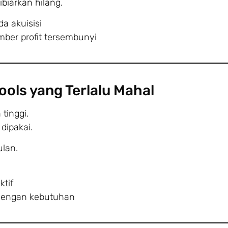
biarkan hilang.
a akuisisi
ber profit tersembunyi
ols yang Terlalu Mahal
tinggi.
dipakai.
ulan.
ktif
n dengan kebutuhan