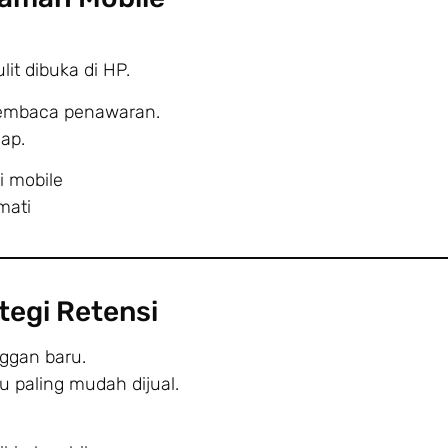
it dibuka di HP.
embaca penawaran.
uap.
i mobile
mati
egi Retensi
nggan baru.
u paling mudah dijual.