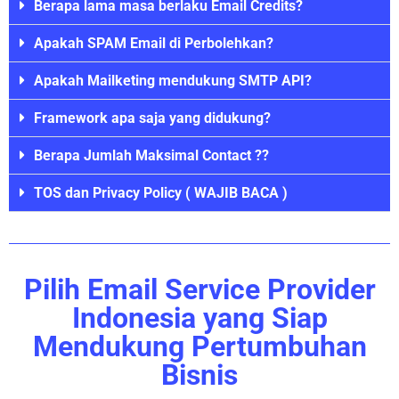
Berapa lama masa berlaku Email Credits?
Apakah SPAM Email di Perbolehkan?
Apakah Mailketing mendukung SMTP API?
Framework apa saja yang didukung?
Berapa Jumlah Maksimal Contact ??
TOS dan Privacy Policy ( WAJIB BACA )
Pilih Email Service Provider
Indonesia yang Siap
Mendukung Pertumbuhan
Bisnis